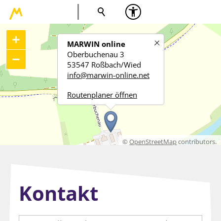
+
MARWIN online
Oberbuchenau 3
−
53547 Roßbach/Wied
nf
m
rw
n-
nl
n
n
t
Routenplaner öffnen
©
OpenStreetMap
contributors.
Kontakt