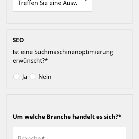
Ja
Nein
Screendesign soll erstellt werden
Soll überarbeitet werden
Das Logo soll neu erstellt werden
SEO
Screendesign und Logo werden vom
Ist eine Suchmaschinenoptimierung
Kunden geliefert
erwünscht?*
Ja
Nein
Um welche Branche handelt es sich?*
Branche
*