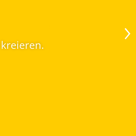
U SPÜREN;
 zu schaffen.