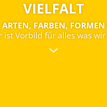
VIELFALT
IEGT ES, ZU SEHEN UND Z
s der uns gebotenen Vielfalt